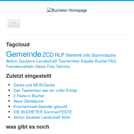
Navigation
an/aus
Home
Tagcloud
Zukunft-Check-Dorf
Gemeinde
ZCD
RLP
Vereine
Info
Stammtische
Dorfleben
Aktion Saubere Landschaft
Taartenfest
Kapelle Buchet
FAQ
Fremdenverkehr
Gäste
Foto
Termine
LINKS
Zuletzt eingestellt
Kontakte
Danke und NEIN-Danke
Impressum
Das Taartenfest war ein voller Erfolg!
2 Feste in Buchet
Bildergalerie
Neue Obstbäume
Knochenmark-Spender gesucht
DIE BUCHETER Sommer-FESTE
Aktion Saubere Landschaft 2024
was gibt es noch