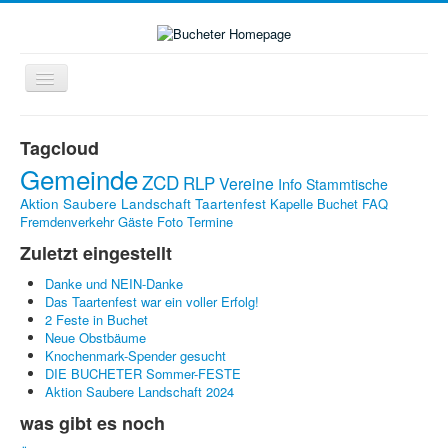
Navigation
an/aus
Home
Tagcloud
Zukunft-Check-Dorf
Gemeinde
ZCD
RLP
Vereine
Info
Stammtische
Dorfleben
Aktion Saubere Landschaft
Taartenfest
Kapelle Buchet
FAQ
Fremdenverkehr
Gäste
Foto
Termine
LINKS
Zuletzt eingestellt
Kontakte
Danke und NEIN-Danke
Impressum
Das Taartenfest war ein voller Erfolg!
2 Feste in Buchet
Bildergalerie
Neue Obstbäume
Knochenmark-Spender gesucht
DIE BUCHETER Sommer-FESTE
Aktion Saubere Landschaft 2024
was gibt es noch