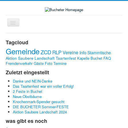
Navigation
an/aus
Home
Tagcloud
Zukunft-Check-Dorf
Gemeinde
ZCD
RLP
Vereine
Info
Stammtische
Dorfleben
Aktion Saubere Landschaft
Taartenfest
Kapelle Buchet
FAQ
Fremdenverkehr
Gäste
Foto
Termine
LINKS
Zuletzt eingestellt
Kontakte
Danke und NEIN-Danke
Impressum
Das Taartenfest war ein voller Erfolg!
2 Feste in Buchet
Bildergalerie
Neue Obstbäume
Knochenmark-Spender gesucht
DIE BUCHETER Sommer-FESTE
Aktion Saubere Landschaft 2024
was gibt es noch