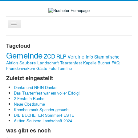
Navigation
an/aus
Home
Tagcloud
Zukunft-Check-Dorf
Gemeinde
ZCD
RLP
Vereine
Info
Stammtische
Dorfleben
Aktion Saubere Landschaft
Taartenfest
Kapelle Buchet
FAQ
Fremdenverkehr
Gäste
Foto
Termine
LINKS
Zuletzt eingestellt
Kontakte
Danke und NEIN-Danke
Impressum
Das Taartenfest war ein voller Erfolg!
2 Feste in Buchet
Bildergalerie
Neue Obstbäume
Knochenmark-Spender gesucht
DIE BUCHETER Sommer-FESTE
Aktion Saubere Landschaft 2024
was gibt es noch