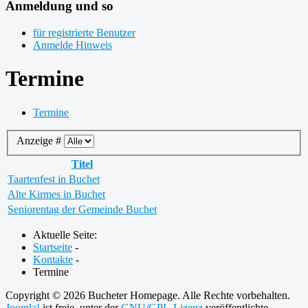
Anmeldung und so
für registrierte Benutzer
Anmelde Hinweis
Termine
Termine
Anzeige #
Titel
Taartenfest in Buchet
Alte Kirmes in Buchet
Seniorentag der Gemeinde Buchet
Aktuelle Seite:
Startseite
-
Kontakte
-
Termine
Copyright © 2026 Bucheter Homepage. Alle Rechte vorbehalten.
Joomla!
ist freie, unter der
GNU/GPL-Lizenz
veröffentlichte