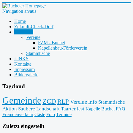
Navigation an/aus
Home
Zukunft-Check-Dorf
Dorfleben
Vereine
FZM - Buchet
Kapellenbau-Förderverein
Stammtische
LINKS
Kontakte
Impressum
Bildergalerie
Tagcloud
Gemeinde
ZCD
RLP
Vereine
Info
Stammtische
Aktion Saubere Landschaft
Taartenfest
Kapelle Buchet
FAQ
Fremdenverkehr
Gäste
Foto
Termine
Zuletzt eingestellt