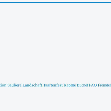
tion Saubere Landschaft
Taartenfest
Kapelle Buchet
FAQ
Fremden