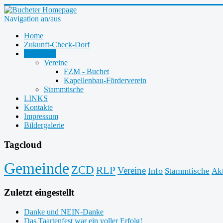
Navigation an/aus
Home
Zukunft-Check-Dorf
Dorfleben
Vereine
FZM - Buchet
Kapellenbau-Förderverein
Stammtische
LINKS
Kontakte
Impressum
Bildergalerie
Tagcloud
Gemeinde
ZCD
RLP
Vereine
Info
Stammtische
Ak
Zuletzt eingestellt
Danke und NEIN-Danke
Das Taartenfest war ein voller Erfolg!