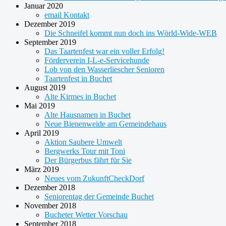
Januar 2020
email Kontakt
Dezember 2019
Die Schneifel kommt nun doch ins Wörld-Wide-WEB
September 2019
Das Taartenfest war ein voller Erfolg!
Förderverein I-L-e-Servicehunde
Lob von den Wasserliescher Senioren
Taartenfest in Buchet
August 2019
Alte Kirmes in Buchet
Mai 2019
Alte Hausnamen in Buchet
Neue Bienenweide am Gemeindehaus
April 2019
Aktion Saubere Umwelt
Bergwerks Tour mit Toni
Der Bürgerbus fährt für Sie
März 2019
Neues vom ZukunftCheckDorf
Dezember 2018
Seniorentag der Gemeinde Buchet
November 2018
Bucheter Wetter Vorschau
September 2018